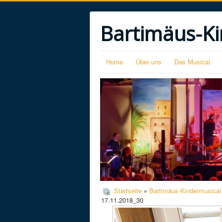
Bartimäus-Ki
Home
Über uns
Das Musical
Startseite
»
Bartimäus-Kindermusical
17.11.2018_30