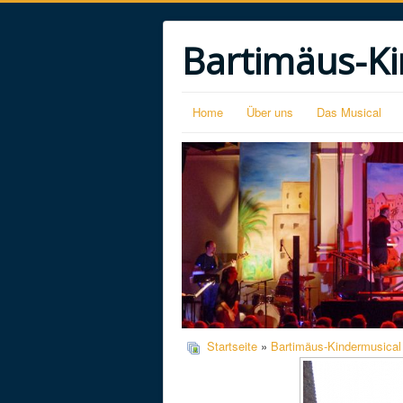
Bartimäus-Ki
Home
Über uns
Das Musical
Startseite
»
Bartimäus-Kindermusical