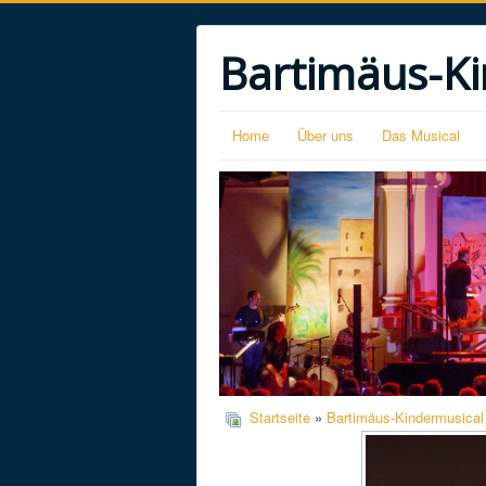
Bartimäus-Ki
Home
Über uns
Das Musical
Startseite
»
Bartimäus-Kindermusical