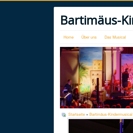
Bartimäus-Ki
Home
Über uns
Das Musical
Startseite
»
Bartimäus-Kindermusical