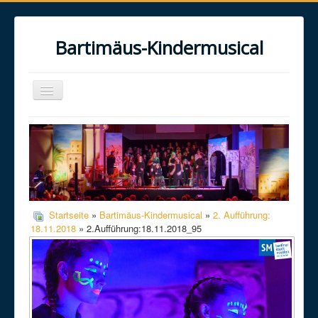
Bartimäus-Kindermusical
Toggle
Navigation
Home
Über uns
Das Musical
Das Projekt
Startseite
»
Bartimäus-Kindermusical
»
2. Aufführung:
Galerie
18.11.2018
» 2.Aufführung:18.11.2018_95
Kontakt