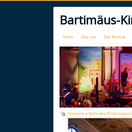
Bartimäus-Ki
Home
Über uns
Das Musical
Startseite
»
Bartimäus-Kindermusical