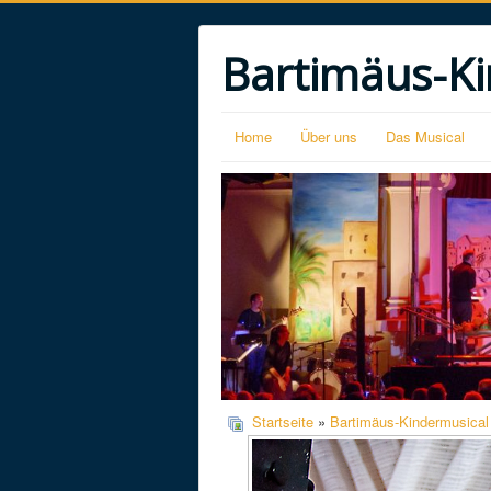
Bartimäus-Ki
Home
Über uns
Das Musical
Startseite
»
Bartimäus-Kindermusical