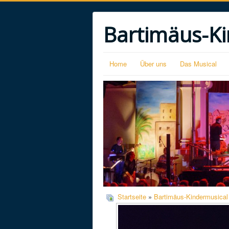
Bartimäus-Ki
Home
Über uns
Das Musical
Startseite
»
Bartimäus-Kindermusical